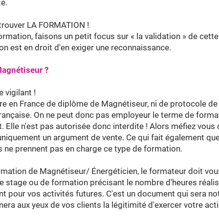
é.
à trouver LA FORMATION !
ormation, faisons un petit focus sur « la validation » de cette
 on est en droit d'en exiger une reconnaissance.
Magnétiseur ?
 vigilant !
core en France de diplôme de Magnétiseur, ni de protocole de
française. On ne peut donc pas employeur le terme de formatio
t. Elle n'est pas autorisée donc interdite ! Alors méfiez vou
 uniquement un argument de vente. Ce qui fait également qu
 ne prennent pas en charge ce type de formation.
formation de Magnétiseur/ Énergéticien, le formateur doit vo
 de stage ou de formation précisant le nombre d'heures réalis
t pour vos activités futures. C'est un document qui sera 
era aux yeux de vos clients la légitimité d'exercer votre act