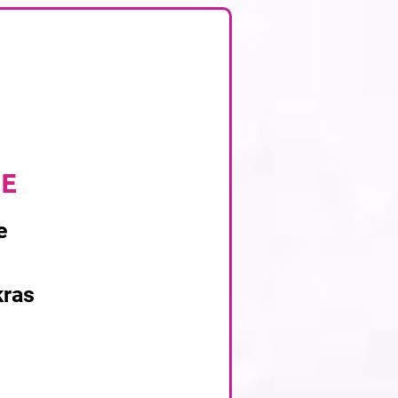
UE
e
kras