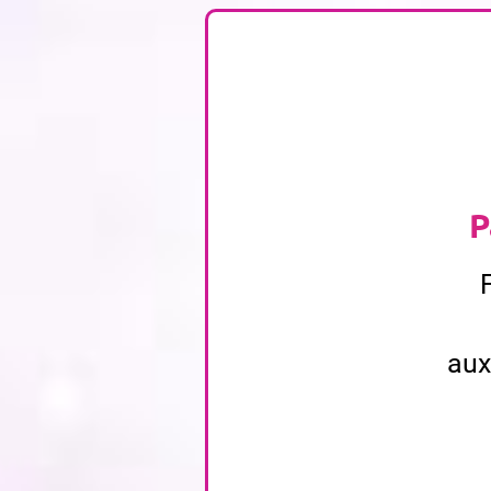
P
aux